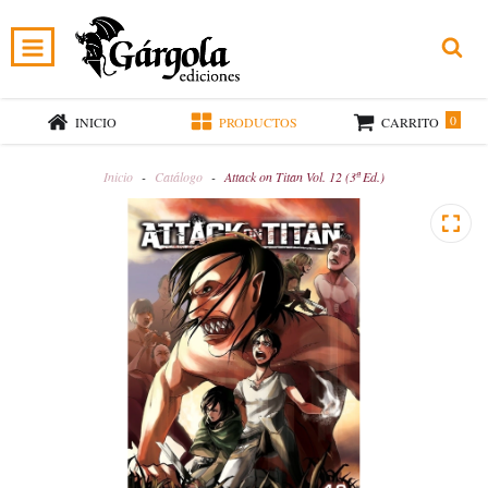
0
INICIO
PRODUCTOS
CARRITO
Inicio
-
Catálogo
-
Attack on Titan Vol. 12 (3ª Ed.)