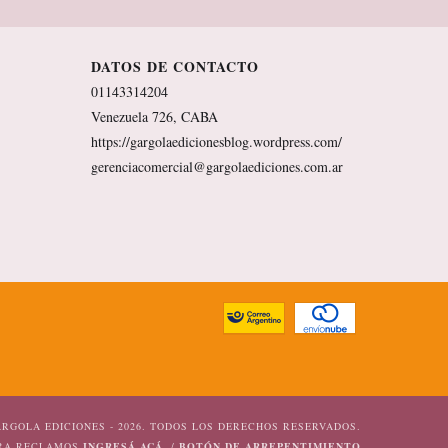
DATOS DE CONTACTO
01143314204
Venezuela 726, CABA
https://gargolaedicionesblog.wordpress.com/
gerenciacomercial@gargolaediciones.com.ar
RGOLA EDICIONES - 2026. TODOS LOS DERECHOS RESERVADOS.
ARA RECLAMOS
INGRESÁ ACÁ.
/
BOTÓN DE ARREPENTIMIENTO