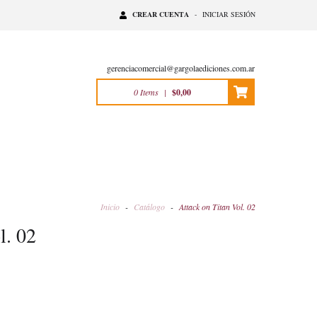
CREAR CUENTA
-
INICIAR SESIÓN
gerenciacomercial@gargolaediciones.com.ar
0
Items
|
$0,00
Inicio
-
Catálogo
-
Attack on Titan Vol. 02
l. 02