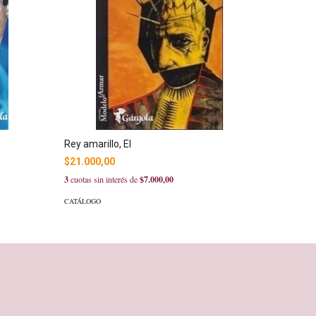
Rey amarillo, El
Sabidurí
$21.000,00
$27.000
3
cuotas sin interés de
$7.000,00
3
cuotas sin
CATÁLOGO
CATÁLOGO