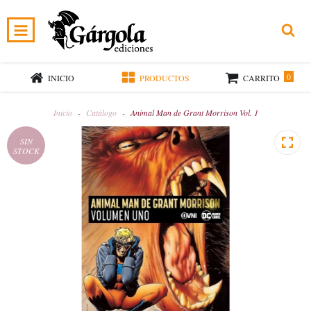
0
INICIO
PRODUCTOS
CARRITO
Inicio
-
Catálogo
-
Animal Man de Grant Morrison Vol. 1
SIN
STOCK