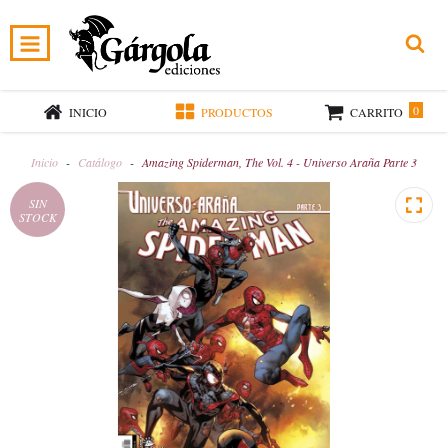
0
INICIO
PRODUCTOS
CARRITO
Inicio
-
Catálogo
-
Amazing Spiderman, The Vol. 4 - Universo Araña Parte 3
SIN
STOCK