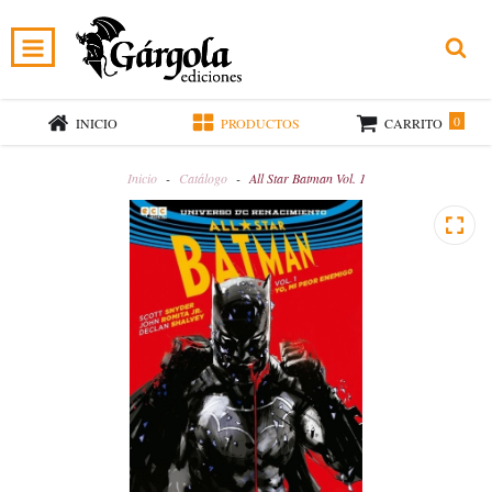
0
INICIO
PRODUCTOS
CARRITO
Inicio
-
Catálogo
-
All Star Batman Vol. 1