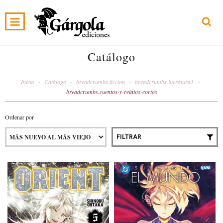
0
INICIO
PRODUCTOS
CARRITO
Catálogo
Inicio
-
Catálogo
-
breadcrumbs.ficcion
-
breadcrumbs.literatura1
-
breadcrumbs.cuentos-y-relatos-cortos
Ordenar por
FILTRAR