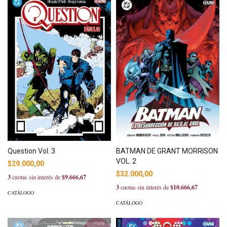
Question Vol. 3
BATMAN DE GRANT MORRISON
VOL. 2
$29.000,00
$32.000,00
3
cuotas sin interés de
$9.666,67
3
cuotas sin interés de
$10.666,67
CATÁLOGO
CATÁLOGO