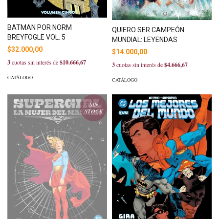
BATMAN POR NORM
QUIERO SER CAMPEÓN
BREYFOGLE VOL. 5
MUNDIAL: LEYENDAS
$32.000,00
$14.000,00
3
cuotas sin interés de
$10.666,67
3
cuotas sin interés de
$4.666,67
CATÁLOGO
CATÁLOGO
SIN
STOCK