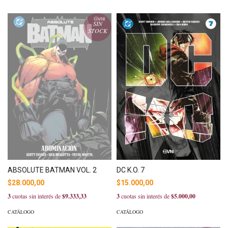
SIN
STOCK
ABSOLUTE BATMAN VOL. 2
DC K.O. 7
$28.000,00
$15.000,00
3
cuotas sin interés de
$9.333,33
3
cuotas sin interés de
$5.000,00
CATÁLOGO
CATÁLOGO