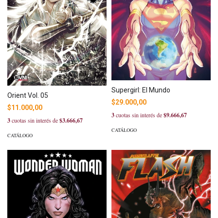
Supergirl: El Mundo
Orient Vol. 05
$29.000,00
$11.000,00
3
cuotas sin interés de
$9.666,67
3
cuotas sin interés de
$3.666,67
CATÁLOGO
CATÁLOGO