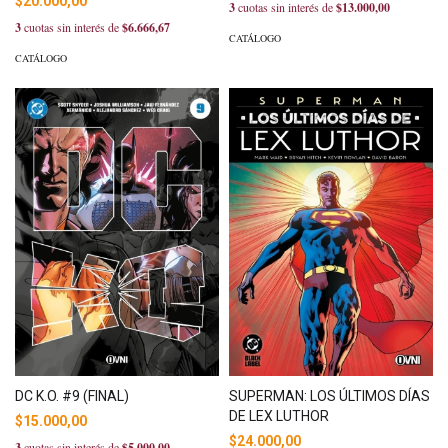
$20.000,00
3
cuotas sin interés de
$13.000,00
3
cuotas sin interés de
$6.666,67
CATÁLOGO
CATÁLOGO
DC K.O. #9 (FINAL)
SUPERMAN: LOS ÚLTIMOS DÍAS
DE LEX LUTHOR
$15.000,00
$24.000,00
3
cuotas sin interés de
$5.000,00