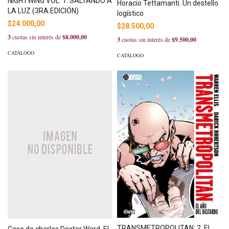
NIGHTWING VOL. 1: SALTANDO A
Horacio Tettamanti. Un destello
LA LUZ (3RA EDICIÓN)
logístico
$24.000,00
$28.500,00
3
cuotas sin interés de
$8.000,00
3
cuotas sin interés de
$9.500,00
CATÁLOGO
CATÁLOGO
TRANSMETROPOLITAN: 2. EL
Caso de charles Dexter Ward, El