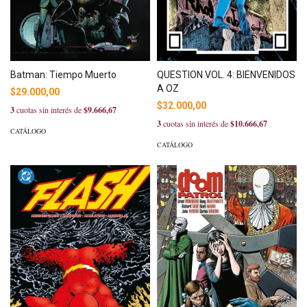
Batman: Tiempo Muerto
QUESTION VOL. 4: BIENVENIDOS
A OZ
$29.000,00
$32.000,00
3
cuotas sin interés de
$9.666,67
3
cuotas sin interés de
$10.666,67
CATÁLOGO
CATÁLOGO