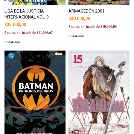
LIGA DE LA JUSTICIA
ARMAGEDÓN 2001
INTERNACIONAL VOL. 9:
$30.000,00
RUPTURAS
$35.000,00
3
cuotas sin interés de
$10.000,00
3
cuotas sin interés de
$11.666,67
CATÁLOGO
CATÁLOGO