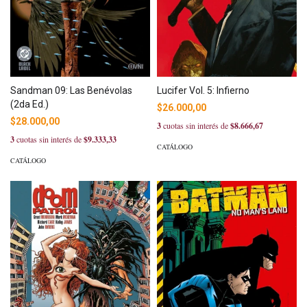
Sandman 09: Las Benévolas
Lucifer Vol. 5: Infierno
(2da Ed.)
$26.000,00
$28.000,00
3
cuotas sin interés de
$8.666,67
3
cuotas sin interés de
$9.333,33
CATÁLOGO
CATÁLOGO