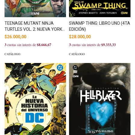
TEENAGE MUTANT NINJA
SWAMP THING: LIBRO UNO (4TA
TURTLES VOL. 2: NUEVA YORK
EDICIÓN)
VS LAS TORTUGAS NINJA
$26.000,00
$28.000,00
3
cuotas sin interés de
$8.666,67
3
cuotas sin interés de
$9.333,33
CATÁLOGO
CATÁLOGO