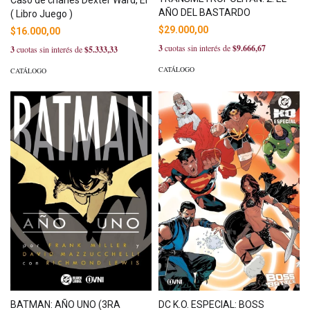
AÑO DEL BASTARDO
( Libro Juego )
$29.000,00
$16.000,00
3
cuotas sin interés de
$9.666,67
3
cuotas sin interés de
$5.333,33
CATÁLOGO
CATÁLOGO
BATMAN: AÑO UNO (3RA
DC K.O. ESPECIAL: BOSS