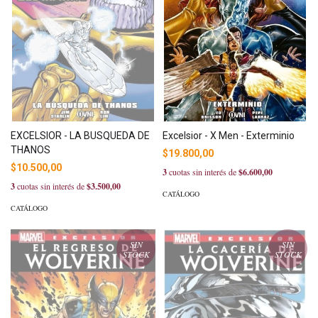
EXCELSIOR - LA BUSQUEDA DE
Excelsior - X Men - Exterminio
THANOS
$19.800,00
$10.500,00
3
cuotas sin interés de
$6.600,00
3
cuotas sin interés de
$3.500,00
CATÁLOGO
CATÁLOGO
SIN
SIN
STOCK
STOCK