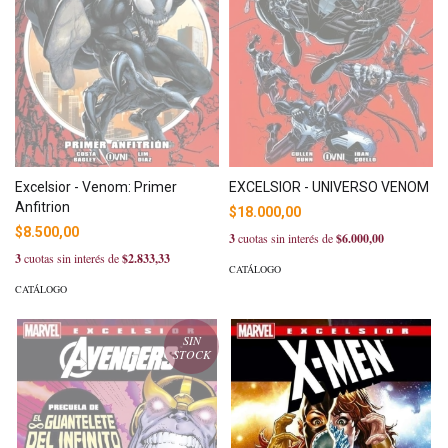
EXCELSIOR - UNIVERSO VENOM
Excelsior - Venom: Primer
Anfitrion
$18.000,00
$8.500,00
3
cuotas sin interés de
$6.000,00
3
cuotas sin interés de
$2.833,33
CATÁLOGO
CATÁLOGO
SIN
STOCK