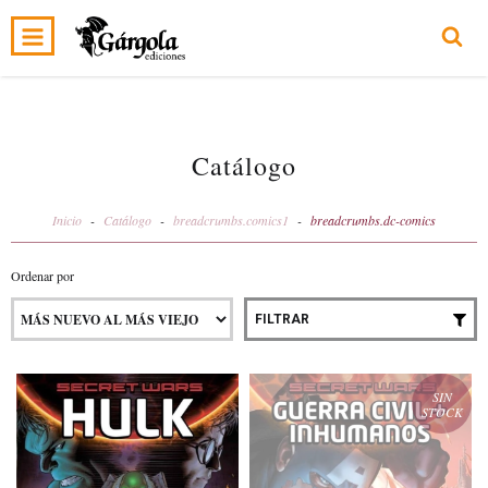
0
INICIO
PRODUCTOS
CARRITO
Catálogo
Inicio
-
Catálogo
-
breadcrumbs.comics1
-
breadcrumbs.dc-comics
Ordenar por
FILTRAR
SIN
STOCK