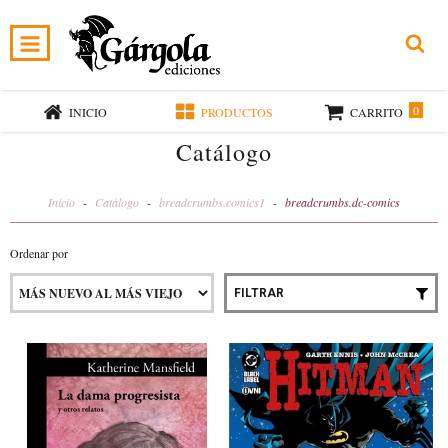
0
INICIO
PRODUCTOS
CARRITO
Catálogo
Inicio
-
Catálogo
-
breadcrumbs.comics1
-
breadcrumbs.dc-comics
Ordenar por
FILTRAR