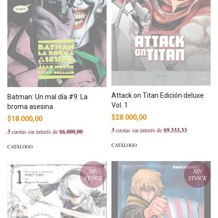
Attack on Titan Edición deluxe
Batman: Un mal día #9: La
Vol. 1
broma asesina
$28.000,00
$18.000,00
3
cuotas sin interés de
$9.333,33
3
cuotas sin interés de
$6.000,00
CATÁLOGO
CATÁLOGO
SIN
SIN
STOCK
STOCK