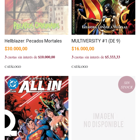
Hellblazer: Pecados Mortales
MULTIVERSITY #1 (DE 9)
$30.000,00
$16.000,00
3
cuotas sin interés de
$10.000,00
3
cuotas sin interés de
$5.333,33
CATÁLOGO
CATÁLOGO
SIN
STOCK