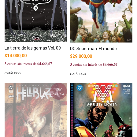
La tierra de las gemas Vol. 09
DC Superman: El mundo
$14.000,00
$29.000,00
3
cuotas sin interés de
$4.666,67
3
cuotas sin interés de
$9.666,67
CATÁLOGO
CATÁLOGO
SIN
STOCK