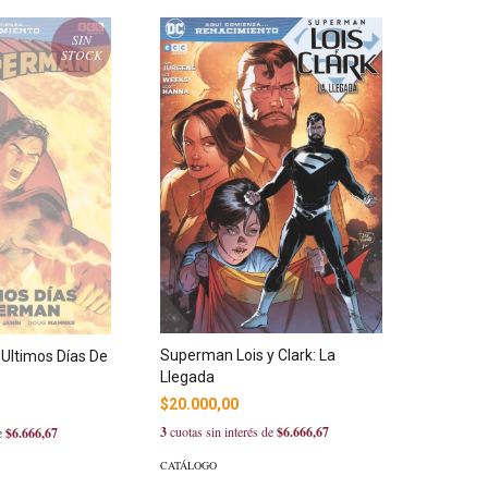
SIN
STOCK
Superman Lois y Clark: La
Ultimos Días De
Llegada
$20.000,00
3
cuotas sin interés de
$6.666,67
de
$6.666,67
CATÁLOGO