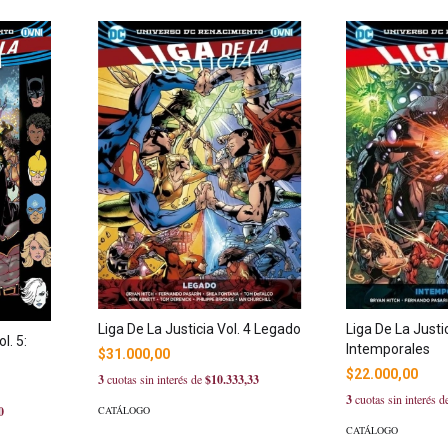
Liga De La Justicia Vol. 4 Legado
Liga De La Justic
l. 5:
Intemporales
$31.000,00
$22.000,00
3
cuotas sin interés de
$10.333,33
3
cuotas sin interés 
CATÁLOGO
0
CATÁLOGO