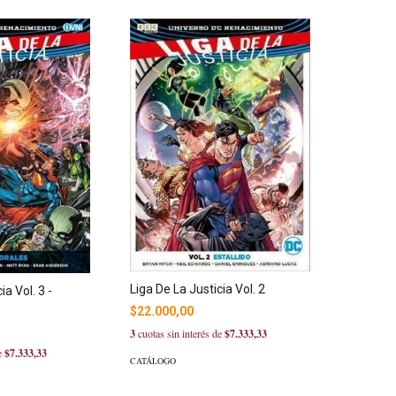
Liga De La Justicia Vol. 2
ia Vol. 3 -
$22.000,00
3
cuotas sin interés de
$7.333,33
de
$7.333,33
CATÁLOGO