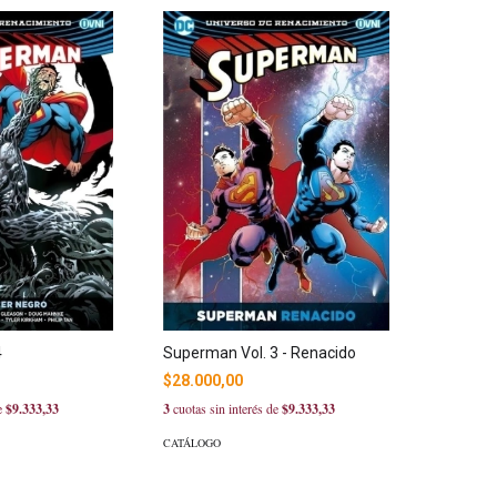
4
Superman Vol. 3 - Renacido
$28.000,00
de
$9.333,33
3
cuotas sin interés de
$9.333,33
CATÁLOGO