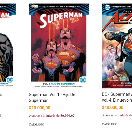
DC - Superman 
as
Superman Vol. 1 - Hijo De
vol. 4: El nuevo
Superman
$40.000,00
$20.000,00
3
cuotas sin interés 
0
3
cuotas sin interés de
$6.666,67
CATÁLOGO
CATÁLOGO