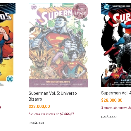
SIN
STOCK
Superman Vol. 
Superman Vol. 5: Universo
Bizarro
$28.000,00
$23.000,00
3
cuotas sin interés 
3
3
cuotas sin interés de
$7.666,67
CATÁLOGO
CATÁLOGO