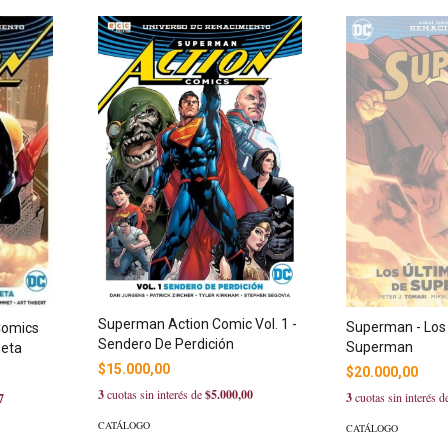
Superman Action Comic Vol. 1 -
Superman - Los 
Comics
Sendero De Perdición
Superman
neta
$15.000,00
$20.000,00
3
cuotas sin interés de
$5.000,00
3
cuotas sin interés 
7
CATÁLOGO
CATÁLOGO