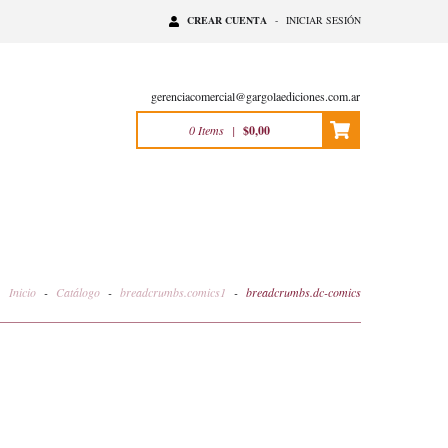
CREAR CUENTA
-
INICIAR SESIÓN
gerenciacomercial@gargolaediciones.com.ar
0
Items
|
$0,00
Inicio
-
Catálogo
-
breadcrumbs.comics1
-
breadcrumbs.dc-comics