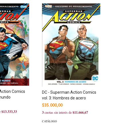
Action Comics
DC - Superman Action Comics
 mundo
vol. 3: Hombres de acero
$35.000,00
de
$13.333,33
3
cuotas sin interés de
$11.666,67
CATÁLOGO