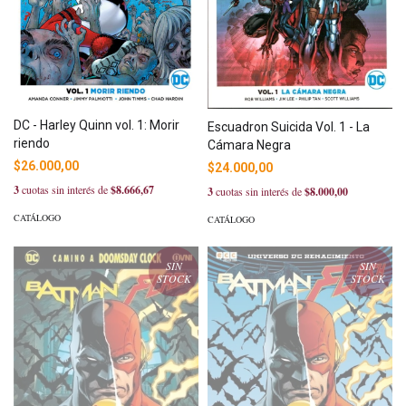
DC - Harley Quinn vol. 1: Morir
Escuadron Suicida Vol. 1 - La
riendo
Cámara Negra
$26.000,00
$24.000,00
3
cuotas sin interés de
$8.666,67
3
cuotas sin interés de
$8.000,00
CATÁLOGO
CATÁLOGO
SIN
SIN
STOCK
STOCK