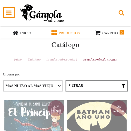
0
INICIO
PRODUCTOS
CARRITO
Catálogo
Inicio
-
Catálogo
-
breadcrumbs.comics1
-
breadcrumbs.dc-comics
Ordenar por
FILTRAR
SIN
SIN
STOCK
STOCK