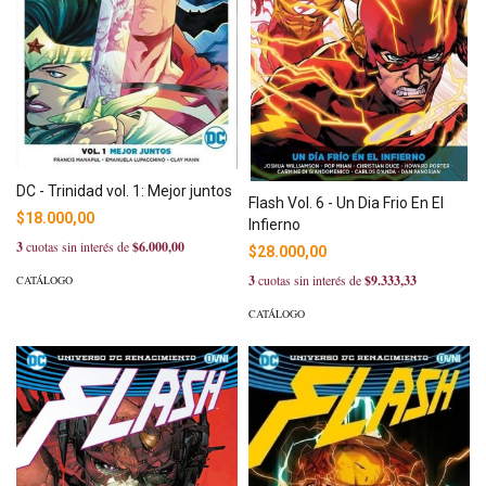
DC - Trinidad vol. 1: Mejor juntos
Flash Vol. 6 - Un Dia Frio En El
$18.000,00
Infierno
3
cuotas sin interés de
$6.000,00
$28.000,00
3
cuotas sin interés de
$9.333,33
CATÁLOGO
CATÁLOGO