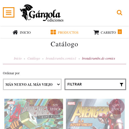
0
INICIO
PRODUCTOS
CARRITO
Catálogo
Inicio
-
Catálogo
-
breadcrumbs.comics1
-
breadcrumbs.dc-comics
Ordenar por
FILTRAR
SIN
SIN
STOCK
STOCK