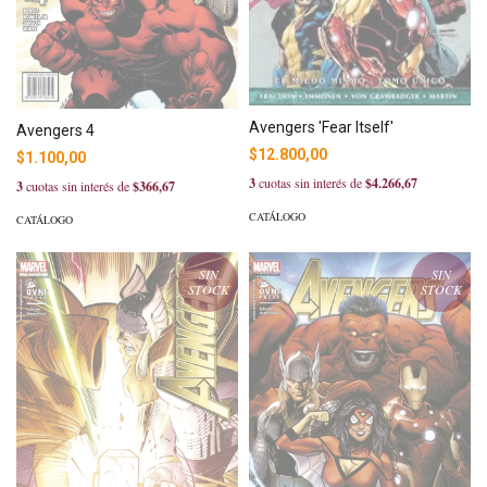
Avengers 'Fear Itself'
Avengers 4
$12.800,00
$1.100,00
3
cuotas sin interés de
$4.266,67
3
cuotas sin interés de
$366,67
CATÁLOGO
CATÁLOGO
SIN
SIN
STOCK
STOCK