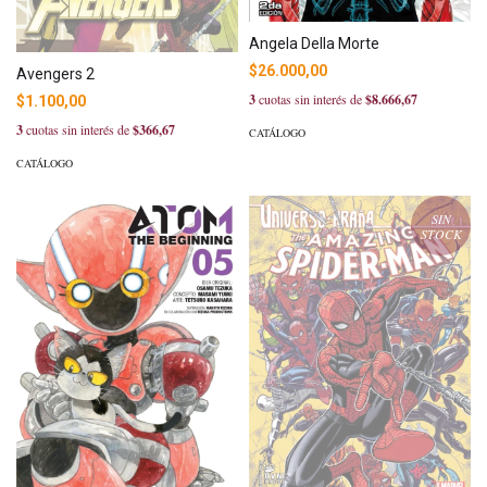
Angela Della Morte
$26.000,00
Avengers 2
3
cuotas sin interés de
$8.666,67
$1.100,00
3
cuotas sin interés de
$366,67
CATÁLOGO
CATÁLOGO
SIN
STOCK