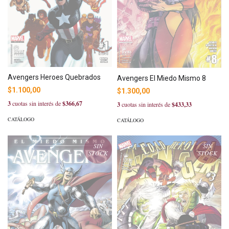
Avengers Heroes Quebrados
Avengers El Miedo Mismo 8
$1.100,00
$1.300,00
3
cuotas sin interés de
$366,67
3
cuotas sin interés de
$433,33
CATÁLOGO
CATÁLOGO
SIN
SIN
STOCK
STOCK