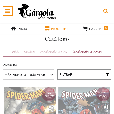
0
INICIO
PRODUCTOS
CARRITO
Catálogo
Inicio
-
Catálogo
-
breadcrumbs.comics1
-
breadcrumbs.dc-comics
Ordenar por
FILTRAR
SIN
SIN
STOCK
STOCK