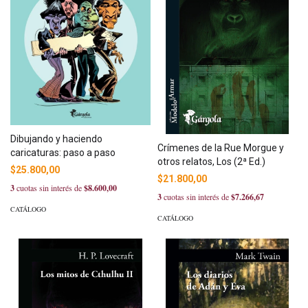
Dibujando y haciendo
Crímenes de la Rue Morgue y
caricaturas: paso a paso
otros relatos, Los (2ª Ed.)
$25.800,00
$21.800,00
3
cuotas sin interés de
$8.600,00
3
cuotas sin interés de
$7.266,67
CATÁLOGO
CATÁLOGO